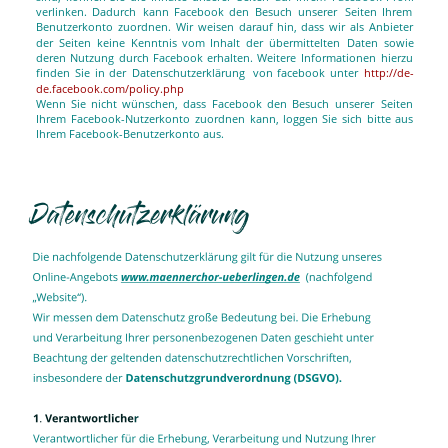
verlinken.
Dadurch
kann
Facebook
den
Besuch
unserer
Seiten
Ihrem 
Benutzerkonto
zuordnen.
Wir
weisen
darauf
hin,
dass
wir
als
Anbieter 
der
Seiten
keine
Kenntnis
vom
Inhalt
der
übermittelten
Daten
sowie 
deren
Nutzung
durch
Facebook
erhalten.
Weitere
Informationen
hierzu 
finden
Sie
in
der
Datenschutzerklärung
von
facebook
unter
http://de-
de.facebook.com/policy.php
Wenn
Sie
nicht
wünschen,
dass
Facebook
den
Besuch
unserer
Seiten 
Ihrem
Facebook-Nutzerkonto
zuordnen
kann,
loggen
Sie
sich
bitte
aus 
Ihrem Facebook-Benutzerkonto aus.