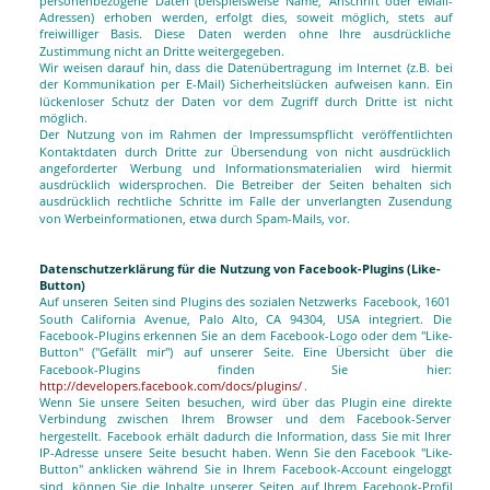
personenbezogene
Daten
(beispielsweise
Name,
Anschrift
oder
eMail-
Adressen)
erhoben
werden,
erfolgt
dies,
soweit
möglich,
stets
auf 
freiwilliger
Basis.
Diese
Daten
werden
ohne
Ihre
ausdrückliche 
Zustimmung nicht an Dritte weitergegeben.
Wir
weisen
darauf
hin,
dass
die
Datenübertragung
im
Internet
(z.B.
bei 
der
Kommunikation
per
E-Mail)
Sicherheitslücken
aufweisen
kann.
Ein 
lückenloser
Schutz
der
Daten
vor
dem
Zugriff
durch
Dritte
ist
nicht 
möglich.
Der
Nutzung
von
im
Rahmen
der
Impressumspflicht
veröffentlichten 
Kontaktdaten
durch
Dritte
zur
Übersendung
von
nicht
ausdrücklich 
angeforderter
Werbung
und
Informationsmaterialien
wird
hiermit 
ausdrücklich
widersprochen.
Die
Betreiber
der
Seiten
behalten
sich 
ausdrücklich
rechtliche
Schritte
im
Falle
der
unverlangten
Zusendung 
von Werbeinformationen, etwa durch Spam-Mails, vor. 
Datenschutzerklärung für die Nutzung von Facebook-Plugins (Like-
Button)
Auf
unseren
Seiten
sind
Plugins
des
sozialen
Netzwerks
Facebook,
1601 
South
California
Avenue,
Palo
Alto,
CA
94304,
USA
integriert.
Die 
Facebook-Plugins
erkennen
Sie
an
dem
Facebook-Logo
oder
dem
"Like-
Button"
("Gefällt
mir")
auf
unserer
Seite.
Eine
Übersicht
über
die 
Facebook-Plugins
finden
Sie
hier: 
http://developers.facebook.com/docs/plugins/
.
Wenn
Sie
unsere
Seiten
besuchen,
wird
über
das
Plugin
eine
direkte 
Verbindung
zwischen
Ihrem
Browser
und
dem
Facebook-Server 
hergestellt.
Facebook
erhält
dadurch
die
Information,
dass
Sie
mit
Ihrer 
IP-Adresse
unsere
Seite
besucht
haben.
Wenn
Sie
den
Facebook
"Like-
Button"
anklicken
während
Sie
in
Ihrem
Facebook-Account
eingeloggt 
sind,
können
Sie
die
Inhalte
unserer
Seiten
auf
Ihrem
Facebook-Profil 