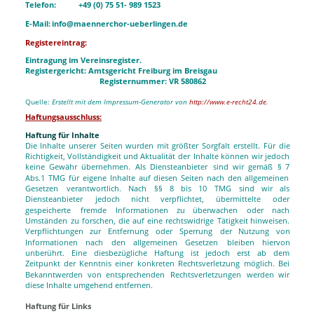
Telefon:
+49 (0) 75 51- 989 1523
E-Mail:
info@maennerchor-ueberlingen.de
Registereintrag:
Eintragung im Vereinsregister. 
Registergericht: Amtsgericht Freiburg im Breisgau
Registernummer: VR 580862
Quelle: 
Erstellt mit dem Impressum-Generator von
http://www.e-recht24.de
.
Haftungsausschluss:
Haftung für Inhalte
Die
Inhalte
unserer
Seiten
wurden
mit
größter
Sorgfalt
erstellt.
Für
die 
Richtigkeit,
Vollständigkeit
und
Aktualität
der
Inhalte
können
wir
jedoch 
keine
Gewähr
übernehmen.
Als
Diensteanbieter
sind
wir
gemäß
§
7 
Abs.1
TMG
für
eigene
Inhalte
auf
diesen
Seiten
nach
den
allgemeinen 
Gesetzen
verantwortlich.
Nach
§§
8
bis
10
TMG
sind
wir
als 
Diensteanbieter
jedoch
nicht
verpflichtet,
übermittelte
oder 
gespeicherte
fremde
Informationen
zu
überwachen
oder
nach 
Umständen
zu
forschen,
die
auf
eine
rechtswidrige
Tätigkeit
hinweisen. 
Verpflichtungen
zur
Entfernung
oder
Sperrung
der
Nutzung
von 
Informationen
nach
den
allgemeinen
Gesetzen
bleiben
hiervon 
unberührt.
Eine
diesbezügliche
Haftung
ist
jedoch
erst
ab
dem 
Zeitpunkt
der
Kenntnis
einer
konkreten
Rechtsverletzung
möglich.
Bei 
Bekanntwerden
von
entsprechenden
Rechtsverletzungen
werden
wir 
diese Inhalte umgehend entfernen.
Haftung für Links