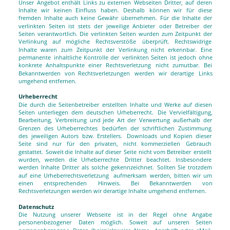
Unser
Angebot
enthält
Links
zu
externen
Webseiten
Dritter,
auf
deren 
Inhalte
wir
keinen
Einfluss
haben.
Deshalb
können
wir
für
diese 
fremden
Inhalte
auch
keine
Gewähr
übernehmen.
Für
die
Inhalte
der 
verlinkten
Seiten
ist
stets
der
jeweilige
Anbieter
oder
Betreiber
der 
Seiten
verantwortlich.
Die
verlinkten
Seiten
wurden
zum
Zeitpunkt
der 
Verlinkung
auf
mögliche
Rechtsverstöße
überprüft.
Rechtswidrige 
Inhalte
waren
zum
Zeitpunkt
der
Verlinkung
nicht
erkennbar.
Eine 
permanente
inhaltliche
Kontrolle
der
verlinkten
Seiten
ist
jedoch
ohne 
konkrete
Anhaltspunkte
einer
Rechtsverletzung
nicht
zumutbar.
Bei 
Bekanntwerden
von
Rechtsverletzungen
werden
wir
derartige
Links 
umgehend entfernen.
Urheberrecht
Die
durch
die
Seitenbetreiber
erstellten
Inhalte
und
Werke
auf
diesen 
Seiten
unterliegen
dem
deutschen
Urheberrecht.
Die
Vervielfältigung, 
Bearbeitung,
Verbreitung
und
jede
Art
der
Verwertung
außerhalb
der 
Grenzen
des
Urheberrechtes
bedürfen
der
schriftlichen
Zustimmung 
des
jeweiligen
Autors
bzw.
Erstellers.
Downloads
und
Kopien
dieser 
Seite
sind
nur
für
den
privaten,
nicht
kommerziellen
Gebrauch 
gestattet.
Soweit
die
Inhalte
auf
dieser
Seite
nicht
vom
Betreiber
erstellt 
wurden,
werden
die
Urheberrechte
Dritter
beachtet.
Insbesondere 
werden
Inhalte
Dritter
als
solche
gekennzeichnet.
Sollten
Sie
trotzdem 
auf
eine
Urheberrechtsverletzung
aufmerksam
werden,
bitten
wir
um 
einen
entsprechenden
Hinweis.
Bei
Bekanntwerden
von 
Rechtsverletzungen werden wir derartige Inhalte umgehend entfernen.
Datenschutz
Die
Nutzung
unserer
Webseite
ist
in
der
Regel
ohne
Angabe 
personenbezogener
Daten
möglich.
Soweit
auf
unseren
Seiten 