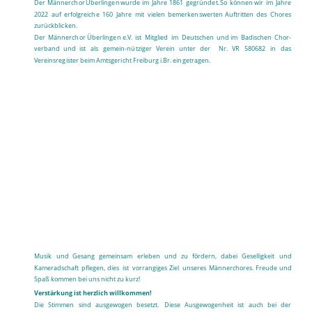
Der
Männerchor
Überlingen
wurde
im
Jahre
1861
gegründet.
So
können
wir
im
Jahre 
2022
auf
erfolgreiche
160
Jahre
mit
vielen
bemerkenswerten
Auftritten
des
Chores 
zurückblicken.
Der
Männerchor
Überlingen
e.V.
ist
Mitglied
im
Deutschen
und
im
Badischen
Chor-
verband
und
ist
als
gemein-nütziger
Verein
unter
der
Nr.
VR
580682
in
das 
Vereinsregister beim Amtsgericht Freiburg i.Br. eingetragen.
Musik
und
Gesang
gemeinsam
erleben
und
zu
fördern,
dabei
Geselligkeit
und 
Kameradschaft
pflegen,
dies
ist
vorrangiges
Ziel
unseres
Männerchores.
Freude
und 
Spaß kommen bei uns nicht zu kurz!
Verstärkung ist herzlich willkommen!
Die
Stimmen
sind
ausgewogen
besetzt.
Diese
Ausgewogenheit
ist
auch
bei
der 